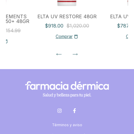
 ELEMENTS
ELTA UV RESTORE 48GR
ELTA UV 
PF50+ 48GR
$918.00
$1,020.00
$787.
$1,154.99
Términos y aviso