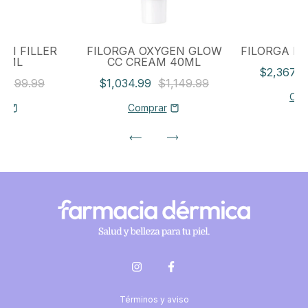
RI FILLER
FILORGA OXYGEN GLOW
FILORGA N
.7ML
CC CREAM 40ML
$2,367.
1,099.99
$1,034.99
$1,149.99
Términos y aviso