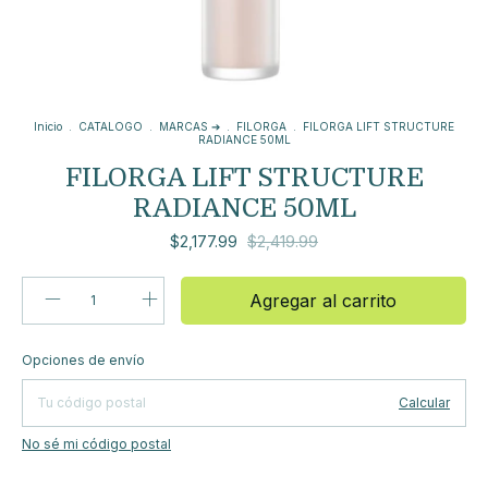
Inicio
.
CATALOGO
.
MARCAS ➔
.
FILORGA
.
FILORGA LIFT STRUCTURE
RADIANCE 50ML
FILORGA LIFT STRUCTURE
RADIANCE 50ML
$2,177.99
$2,419.99
Cambiar
Entregas para el CP:
Opciones de envío
CP
Calcular
No sé mi código postal