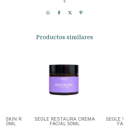
5
Productos similares
R SKIN R
SEGLE RESTAURA CREMA
SEGLE VI
L 30ML
FACIAL 50ML
FACI