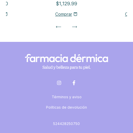
5.00
$1,129.99
$8
Términos y aviso
Políticas de devolución
524428250750
-