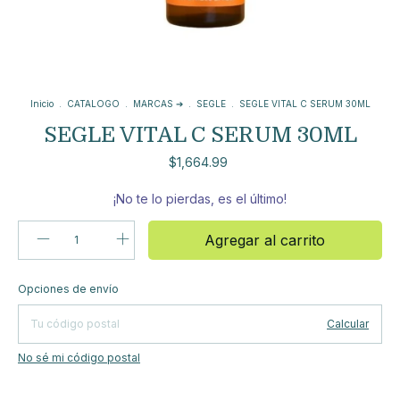
Inicio
.
CATALOGO
.
MARCAS ➔
.
SEGLE
.
SEGLE VITAL C SERUM 30ML
SEGLE VITAL C SERUM 30ML
$1,664.99
¡No te lo pierdas, es el último!
Cambiar
Entregas para el CP:
Opciones de envío
CP
Calcular
No sé mi código postal