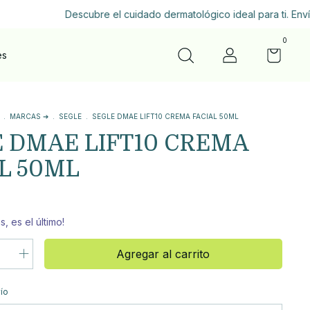
Descubre el cuidado dermatológico ideal para ti. Envío gr
0
es
.
MARCAS ➔
.
SEGLE
.
SEGLE DMAE LIFT10 CREMA FACIAL 50ML
 DMAE LIFT10 CREMA
L 50ML
s, es el último!
Cambiar CP
CP:
ío