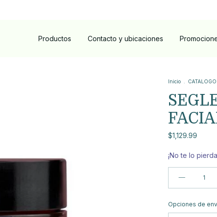
Productos
Contacto y ubicaciones
Promocion
Inicio
.
CATALOGO
SEGLE
FACIA
$1,129.99
¡No te lo pierda
Entregas para el 
Opciones de env